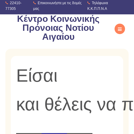
22410-
Επικοινωνήστε με τις δομές
Τηλέφωνα
77305
μας
Κ.Κ.Π.Π.Ν.Α
Κέντρο Κοινωνικής
Πρόνοιας Νοτίου
Αιγαίου
Είσαι 
και θέλεις να 